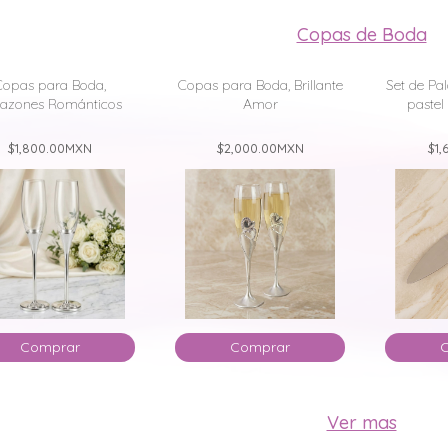
Copas de Boda
Copas para Boda,
Copas para Boda, Brillante
Set de Pa
azones Románticos
Amor
pastel
$1,800.00
MXN
$2,000.00
MXN
$1,
Comprar
Comprar
Ver mas