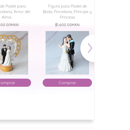
de Pastel para
Figura para Pastel de
Figura para
celana, Amor del
Boda, Porcelana, Príncipe y
Boda, Porcelan
Alma
Princesa
Lo
500.00
MXN
$1,600.00
MXN
$1,600.
Comprar
Comprar
Comp