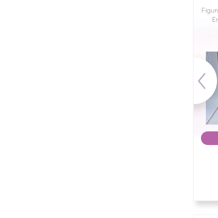
Figura para pastel Sobre
Figura para pastel
Figur
la playa.
Relajados y Felices
E
$1,300.00
MXN
$1,350.00
MXN
Sólo bajo pedido
Sólo bajo pedido