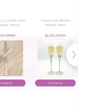
la y Cuchillo para
Copas para Brindis,
Copas para br
 boda, Verona.
Majestic Heart
de L
600.00
MXN
$2,200.00
MXN
$2,300.
Comprar
Comprar
Comp