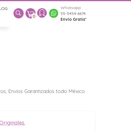
Whatsapp
LOG
0
55-3454-6674
0
Envío Gratis*
los, Envíos Garantizados todo México.
riginales.