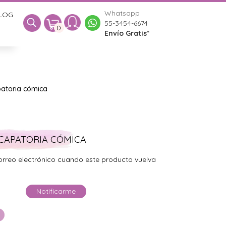
Whatsapp
LOG
0
55-3454-6674
0
Envío Gratis*
patoria cómica
SCAPATORIA CÓMICA
orreo electrónico cuando este producto vuelva
Notificarme