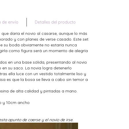
n de envío
Detalles del producto
que daría el novio al casarse, aunque lo más
rado y con planes de verse casado. Este set
de su boda obviamente no estaría nunca
girla como figura será un momento de alegría
ados en una base sólida, presentando al novio
 en su saco. La novia logra detenerlo
as ella luce con un vestido totalmente liso y
isa es que la bosa se lleva a cabo sin temor a
esina de alta calidad y pintadas a mano.
go y 10cm ancho
esta apunto de caerse y el novio de irse.