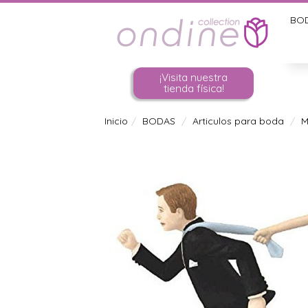
BO
¡Visita nuestra
tienda física!
Inicio
BODAS
Articulos para boda
M