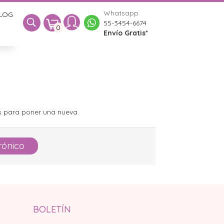
Whatsapp
LOG
0
55-3454-6674
0
Envío Gratis*
es para poner una nueva.
rónico
BOLETÍN