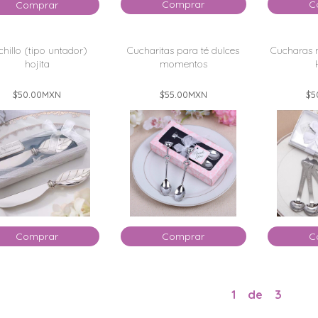
Comprar
C
Comprar
hillo (tipo untador)
Cucharitas para té dulces
Cucharas 
hojita
momentos
$50.00
MXN
$55.00
MXN
$5
Comprar
Comprar
C
1
de
3