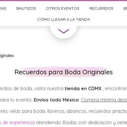
DAS
BAUTIZOS
OTROS EVENTOS
RECUERDOS
B
CÓMO LLEGAR A LA TIENDA
ginales
Recuerdos para Boda Originales
rdos de boda, visita nuestra
tienda en CDMX
, encontra
para tu evento.
Envíos todo México
.
Compra mínima desd
res velas para boda, llaveros, abanicos, recuerdos práct
 de experiencia
atendiendo Bodas con dedicación y seri