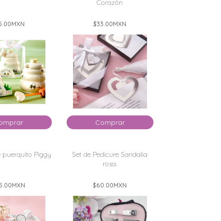
Corazón
5.00
MXN
$33.00
MXN
omprar
Comprar
e puerquito Piggy
Set de Pedicure Sandalia
rosa.
5.00
MXN
$60.00
MXN