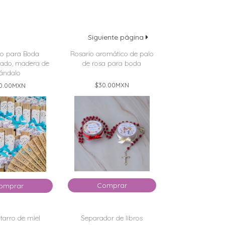
Siguiente página
o para Boda
Rosario aromático de palo
zado, madera de
de rosa para boda
ándalo
$30.00
MXN
0.00
MXN
Comprar
omprar
 tarro de miel
Separador de libros