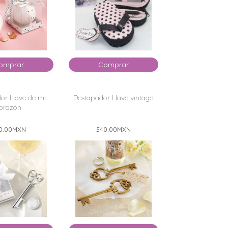
omprar
Comprar
or Llave de mi
Destapador Llave vintage
orazón
0.00
MXN
$40.00
MXN