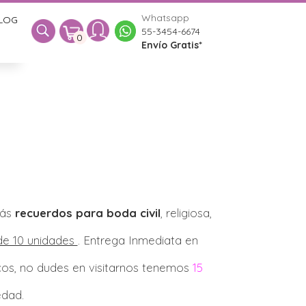
Whatsapp
LOG
0
55-3454-6674
0
Envío Gratis*
rás
recuerdos para boda civil
, religiosa,
e 10 unidades
. Entrega Inmediata en
icos, no dudes en visitarnos tenemos
15
edad.