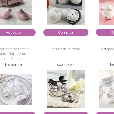
Agotado
Comprar
C
ecuerdo de Boda o
Infusor de té tetera
Destapad
utizo, Infusor de té
c
corazón tea ...
$80.00
MXN
$5
$50.00
MXN