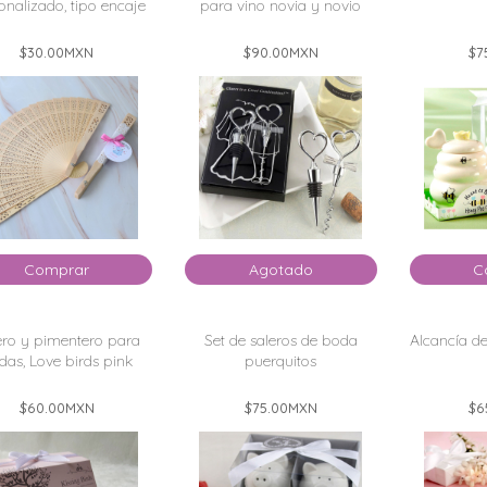
onalizado, tipo encaje
para vino novia y novio
$30.00
MXN
$90.00
MXN
$7
Comprar
Agotado
C
ero y pimentero para
Set de saleros de boda
Alcancía d
das, Love birds pink
puerquitos
$60.00
MXN
$75.00
MXN
$6