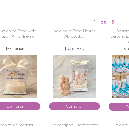
1
de
3
uerdo de Boda, Vela
Vela para Boda Novios
Abanic
razón Amor Eterno
Abrazados
personali
s
$55.00
MXN
$80.00
MXN
$3
Comprar
Comprar
C
banico de madera
Set de tapón y sacacorcho
Mielero