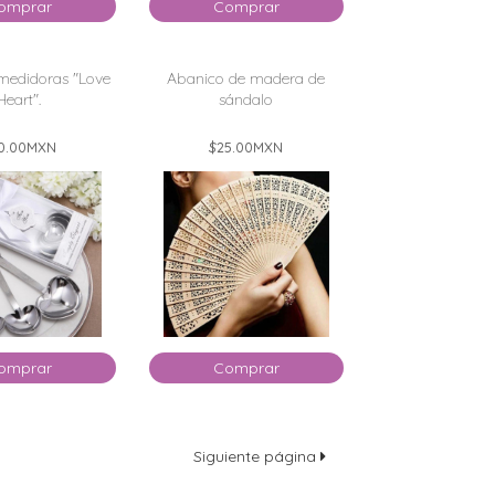
omprar
Comprar
medidoras "Love
Abanico de madera de
Heart".
sándalo
0.00
MXN
$25.00
MXN
omprar
Comprar
Siguiente página