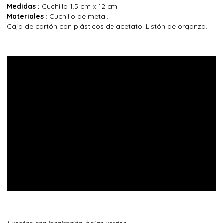
Medidas :
Cuchillo 1.5 cm x 12 cm
Materiales
: Cuchillo de metal.
Caja de cartón con plásticos de acetato. Listón de organza.
Eventos con inspiración, hojas verdes