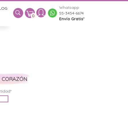
Whatsapp
LOG
0
55-3454-6674
0
Envío Gratis*
S CORAZÓN
tidad*