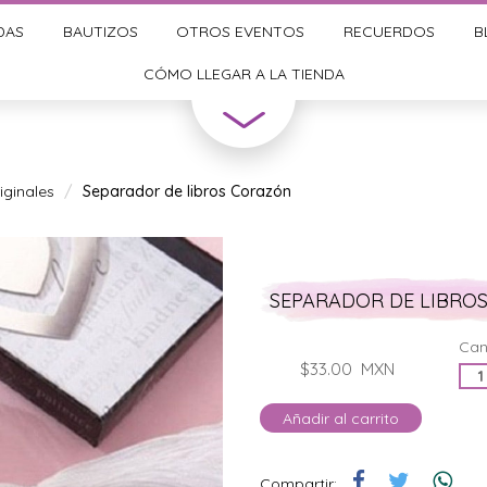
DAS
BAUTIZOS
OTROS EVENTOS
RECUERDOS
B
CÓMO LLEGAR A LA TIENDA
ginales
Separador de libros Corazón
SEPARADOR DE LIBRO
Can
$33.00
MXN
Añadir al carrito
Compartir: