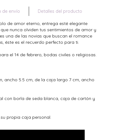
n de envío
Detalles del producto
olo de amor eterno, entrega esté elegante
 que nunca olviden tus sentimientos de amor y
eres una de las novias que buscan el romance
 éste es el recuerdo perfecto para ti.
a el 14 de febrero, bodas civiles o religiosas.
, ancho 5.5 cm, de la caja largo 7 cm, ancho
l con borla de seda blanca, caja de cartón y
su propia caja personal.