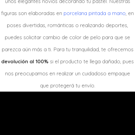
unos elegantes novios decorando tu pastel. Nuestras
figuras son elaboradas en
porcelana pintada a mano
, en
poses divertidas, románticas o realizando deportes,
puedes solicitar cambio de color de pelo para que se
parezca aún más a ti. Para tu tranquilidad, te ofrecemos
devolución al 100%
si el producto te llega dañado, pues
nos preocupamos en realizar un cuidadoso empaque
que protegerá tu envío.