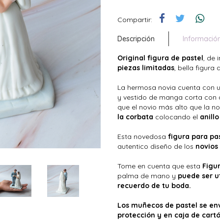
Compartir:
Descripción
Informació
Original figura de pastel
, de
piezas limitadas
, bella figur
La hermosa novia cuenta con 
y vestido de manga corta con d
que el novio más alto que la n
la corbata
colocando el
anill
Esta novedosa
figura para pa
autentico diseño de los
novios
Tome en cuenta que esta
Figu
palma de mano y
puede ser u
recuerdo de tu boda.
Los muñecos de pastel se env
protección y en caja de cartó