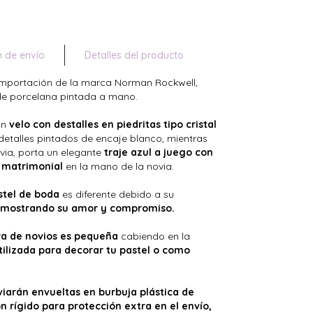
n de envío
Detalles del producto
 importación de la marca Norman Rockwell,
a de porcelana pintada a mano.
un
velo con destalles en piedritas tipo cristal
etalles pintados de encaje blanco, mientras
ovia, porta un elegante
traje azul a juego con
o matrimonial
en la mano de la novia.
stel de boda
es diferente debido a su
 mostrando su amor y compromiso.
ra de novios es pequeña
cabiendo en la
tilizada para decorar tu pastel o como
iarán envueltas en burbuja plástica de
n rígido para protección extra en el envío,