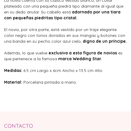
La novia cuenta con su clásico vestido blanco, un collar
plateado con una pequeña piedra tipo diamante al igual que
en su dedo anular. Su cabello está
adornado por una tiara
con pequeñas piedritas tipo cristal.
El novio, por otra parte, está vestido por un traje elegante
color negro con tonos dorados en sus mangas y botones con
una banda en su pecho color azul cielo,
digno de un príncipe.
Además, lo que vuelve
exclusiva a esta figura de novios
es
que pertenece a la famosa
marca Wedding Star.
Medidas:
6.5 cm Largo x 6cm Ancho x 13.5 cm Alto.
Material:
Porcelana pintada a mano.
CONTACTO