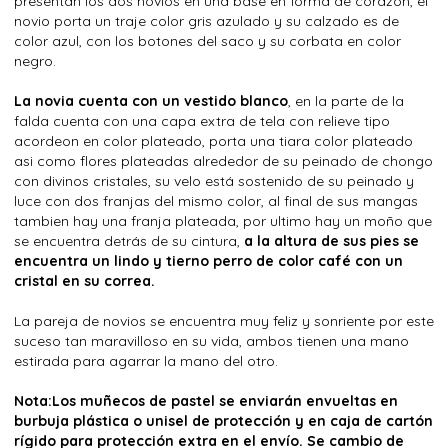
presentan los dos novios en una base en forma de corazon, el
novio porta un traje color gris azulado y su calzado es de
color azul, con los botones del saco y su corbata en color
negro.
La novia cuenta con un vestido blanco
, en la parte de la
falda cuenta con una capa extra de tela con relieve tipo
acordeon en color plateado, porta una tiara color plateado
asi como flores plateadas alrededor de su peinado de chongo
con divinos cristales, su velo está sostenido de su peinado y
luce con dos franjas del mismo color, al final de sus mangas
tambien hay una franja plateada, por ultimo hay un moño que
se encuentra detrás de su cintura,
a la altura de sus pies se
encuentra un lindo y tierno perro de color café con un
cristal en su correa.
La pareja de novios se encuentra muy feliz y sonriente por este
suceso tan maravilloso en su vida, ambos tienen una mano
estirada para agarrar la mano del otro.
Nota:Los muñecos de pastel se enviarán envueltas en
burbuja plástica o unisel de protección y en caja de cartón
rígido para protección extra en el envío. Se cambio de