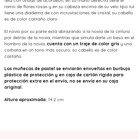
tela con ondas de acordeón, en su mano derecha tiene el
ramo de flores rosas y en su cabeza encima de su velo tipo tul
tiene una diadema de con incrustaciones de cristal, su cabello
es de color castaño claro.
El novio por su parte está abrazando a la novia de la cintura
por detrás de la novia, mientras que simula darle un beso en el
hombro de la novia,
cuenta con un traje de color gris
y una
corbata en un tono más oscuro, su cabello es de color
castaño.
Los muñecos de pastel se enviarán envueltas en burbuja
plástica de protección y en caja de cartón rígido para
protección extra en el envío, no se envía en su caja
original.
Altura aproximada:
14.2 cm