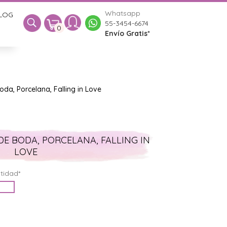
Whatsapp
LOG
0
55-3454-6674
0
Envío Gratis*
oda, Porcelana, Falling in Love
DE BODA, PORCELANA, FALLING IN
LOVE
tidad*