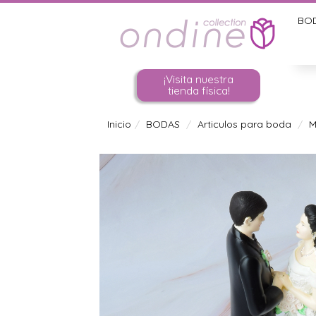
BO
¡Visita nuestra
tienda física!
Inicio
BODAS
Articulos para boda
M