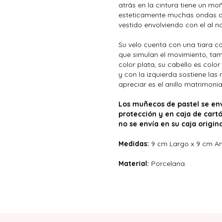
atrás en la cintura tiene un moñ
esteticamente muchas ondas que
vestido envolviendo con el al no
Su velo cuenta con una tiara co
que simulan el movimiento, tam
color plata, su cabello es col
y con la izquierda sostiene las
apreciar es el anillo matrimonia
Los muñecos de pastel se env
protección y en caja de cartó
no se envía en su caja origina
Medidas:
9 cm Largo x 9 cm An
Material:
Porcelana.