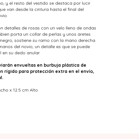
o, y el resto del vestido se destaca por lucir
 van desde la cintura hasta el final del
vio.
n detalles de rosas con un velo lleno de ondas
bien porta un collar de perlas y unos aretes
or negro, sostiene su ramo con la mano derecha
 manos del novio, un detalle es que se puede
l en su dedo anular.
iarán envueltas en burbuja plástica de
n rígido para protección extra en el envío,
l.
cho x 12.5 cm Alto