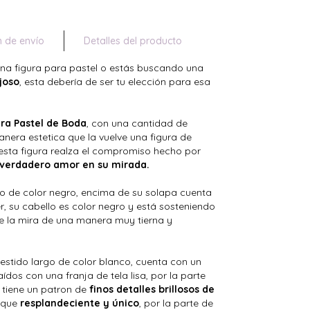
n de envío
Detalles del producto
una figura para pastel o estás buscando una
ujoso
, esta debería de ser tu elección para esa
ara Pastel de Boda
, con una cantidad de
era estetica que la vuelve una figura de
, esta figura realza el compromiso hecho por
l verdadero amor en su mirada.
oño de color negro, encima de su solapa cuenta
, su cabello es color negro y está sosteniendo
e la mira de una manera muy tierna y
vestido largo de color blanco, cuenta con un
dos con una franja de tela lisa, por la parte
o tiene un patron de
finos detalles brillosos de
oque
resplandeciente y único
, por la parte de