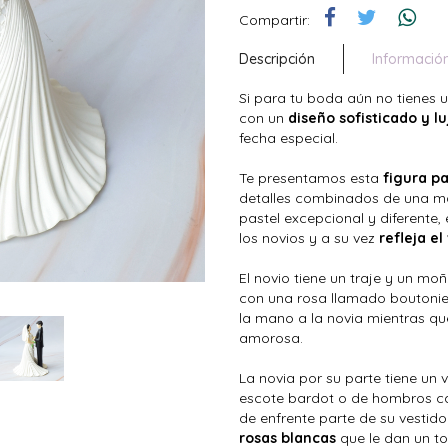
Compartir:
Descripción
Informació
Si para tu boda aún no tienes 
con un
diseño sofisticado y l
fecha especial.
Te presentamos esta
figura p
detalles combinados de una man
pastel excepcional y diferente
los novios y a su vez
refleja e
El novio tiene un traje y un m
con una rosa llamado boutonier
la mano a la novia mientras qu
amorosa.
La novia por su parte tiene un 
escote bardot o de hombros caí
de enfrente parte de su vestid
rosas blancas
que le dan un t