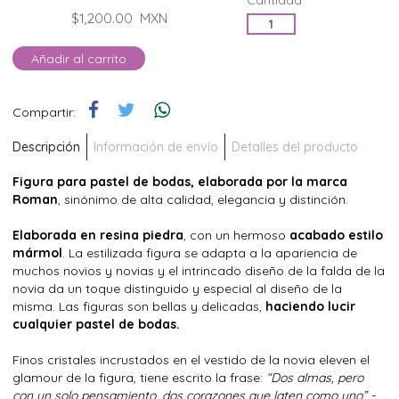
Cantidad*
$1,200.00
MXN
Añadir al carrito
Compartir:
Descripción
Información de envío
Detalles del producto
Figura para pastel de bodas, elaborada por la marca
Roman
, sinónimo de alta calidad, elegancia y distinción.
Elaborada en resina piedra
, con un hermoso
acabado estilo
mármol
. La estilizada figura se adapta a la apariencia de
muchos novios y novias y el intrincado diseño de la falda de la
novia da un toque distinguido y especial al diseño de la
misma. Las figuras son bellas y delicadas,
haciendo lucir
cualquier pastel de bodas.
Finos cristales incrustados en el vestido de la novia eleven el
glamour de la figura, tiene escrito la frase:
“Dos almas, pero
con un solo pensamiento, dos corazones que laten como uno” -