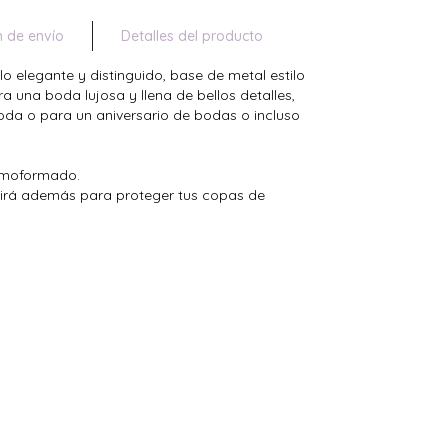
n de envío
Detalles del producto
lo elegante y distinguido, base de metal estilo
ara una boda lujosa y llena de bellos detalles,
da o para un aniversario de bodas o incluso
ermoformado.
rvirá además para proteger tus copas de