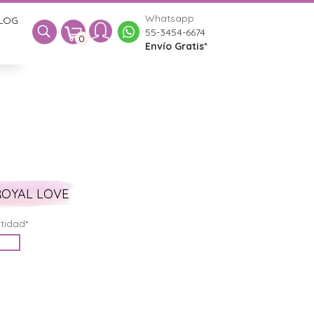
Whatsapp
LOG
0
55-3454-6674
0
Envío Gratis*
ROYAL LOVE
tidad*