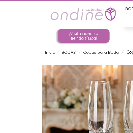
BO
¡Visita nuestra
tienda física!
Inicio
BODAS
Copas para Boda
Cop