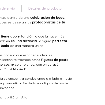
n de envío
Detalles del producto
antes dentro de una
celebración de boda
,
 pues estos serán los
protagonistas de tu
 tiene doble función
lo que la hace más
tambien
es una alcancia
, la figura
perfecta
u boda
de una manera única.
s por ello que escoger el ideal es
ollection te traemos estas
figuras de pastel
su coche
color blanco, con un corazón
ra "Just Married".
ovia se encuentra conduciendo y a lado el novio
 romantica. Sin duda una figura de pastel
invitados.
cho x 8.5 cm Alto.