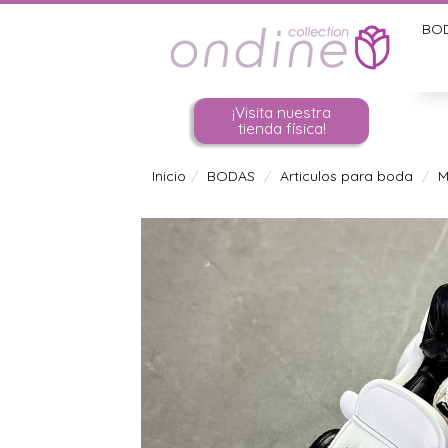
BO
¡Visita nuestra
tienda física!
Inicio
BODAS
Articulos para boda
M