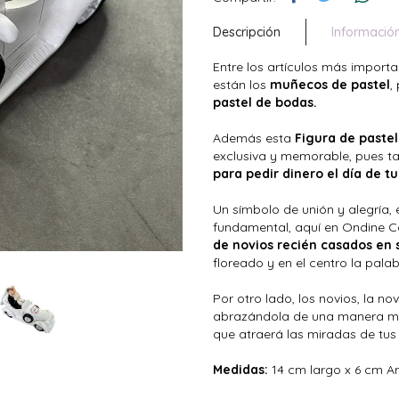
Descripción
Informació
Entre los artículos más import
están los
muñecos de pastel
,
pastel de bodas.
Además esta
Figura de pastel
exclusiva y memorable, pues 
para pedir dinero el día de t
Un símbolo de unión y alegría, e
fundamental, aquí en Ondine C
de novios recién casados en 
floreado y en el centro la palab
Por otro lado, los novios, la n
abrazándola de una manera muy
que atraerá las miradas de tus 
Medidas:
14 cm largo x 6 cm An