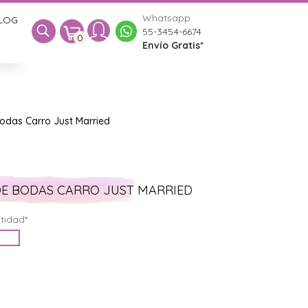
Whatsapp
LOG
0
55-3454-6674
0
Envío Gratis*
Bodas Carro Just Married
DE BODAS CARRO JUST MARRIED
tidad*