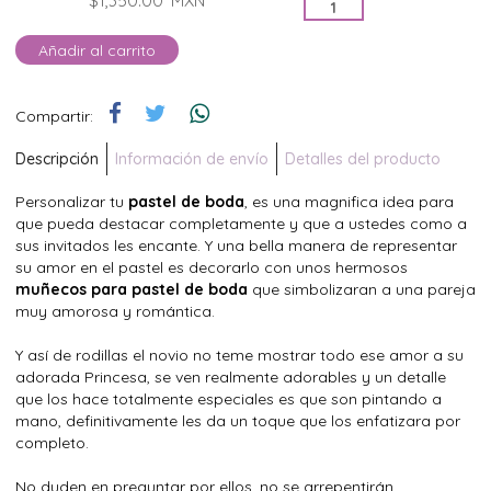
$1,350.00
MXN
Añadir al carrito
Compartir:
Descripción
Información de envío
Detalles del producto
Personalizar tu
pastel de boda
, es una magnifica idea para
que pueda destacar completamente y que a ustedes como a
sus invitados les encante. Y una bella manera de representar
su amor en el pastel es decorarlo con unos hermosos
muñecos para pastel de boda
que simbolizaran a una pareja
muy amorosa y romántica.
Y así de rodillas el novio no teme mostrar todo ese amor a su
adorada Princesa, se ven realmente adorables y un detalle
que los hace totalmente especiales es que son pintando a
mano, definitivamente les da un toque que los enfatizara por
completo.
No duden en preguntar por ellos, no se arrepentirán.