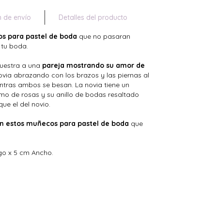
n de envío
Detalles del producto
os para pastel de boda
que no pasaran
 tu boda.
muestra a una
pareja mostrando su amor de
novia abrazando con los brazos y las piernas al
entras ambos se besan. La novia tiene un
amo de rosas y su anillo de bodas resaltado
que el del novio.
on estos muñecos para pastel de boda
que
go x 5 cm Ancho.