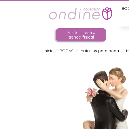
BO
¡Visita nuestra
tienda física!
Inicio
BODAS
Articulos para boda
M