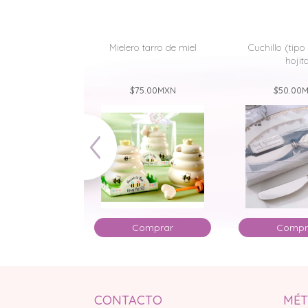
 de puerquito
Mielero tarro de miel
Cuchillo (tipo
Piggy
hojit
.00
MXN
$75.00
MXN
$50.00
M
mprar
Comprar
Compr
CONTACTO
MÉT