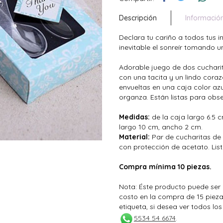
Descripción
Informació
Declara tu cariño a todos tus i
inevitable el sonreír tomando u
Adorable juego de dos cucharit
con una tacita y un lindo cora
envueltas en una caja color a
organza. Están listas para obse
Medidas:
de la caja largo 6.5 c
largo 10 cm, ancho 2 cm.
Material:
Par de cucharitas de 
con protección de acetato. Lis
Compra mínima 10 piezas.
Nota: Éste producto puede ser 
costo en la compra de 15 piez
etiqueta, si desea ver todos lo
5534 54 6674
.