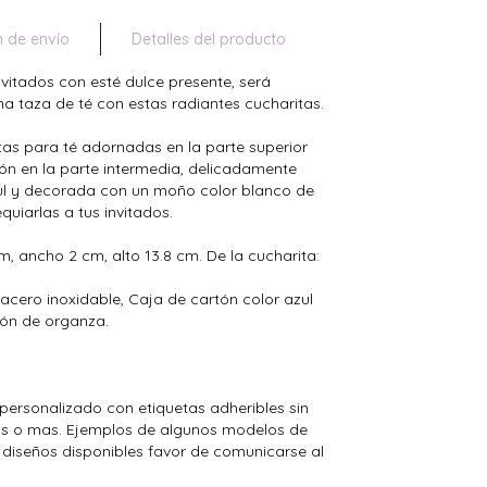
n de envío
Detalles del producto
nvitados con esté dulce presente, será
na taza de té con estas radiantes cucharitas.
as para té adornadas en la parte superior
zón en la parte intermedia, delicadamente
zul y decorada con un moño color blanco de
quiarlas a tus invitados.
m, ancho 2 cm, alto 13.8 cm. De la cucharita:
acero inoxidable, Caja de cartón color azul
tón de organza.
personalizado con etiquetas adheribles sin
as o mas. Ejemplos de algunos modelos de
s diseños disponibles favor de comunicarse al