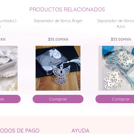
PRODUCTOS RELACIONADOS
 untador)
Separador de libros Ángel
Separador de libros
a
Azul.
XN
$35.00
MXN
$33.00
MXN
ar
Comprar
Comprar
ODOS DE PAGO
AYUDA