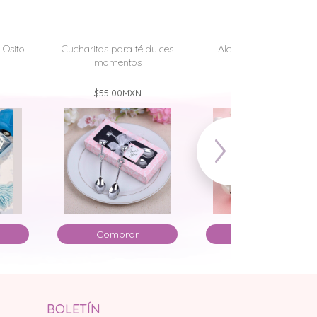
 Osito
Cucharitas para té dulces
Alcancía de puerquito
momentos
Piggy
$55.00
MXN
$65.00
MXN
Comprar
Comprar
BOLETÍN