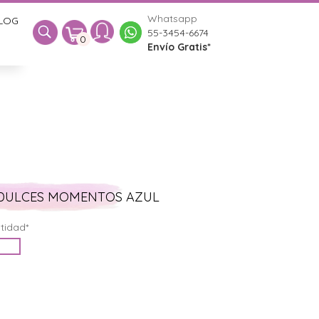
Whatsapp
LOG
0
55-3454-6674
0
Envío Gratis*
 DULCES MOMENTOS AZUL
tidad*