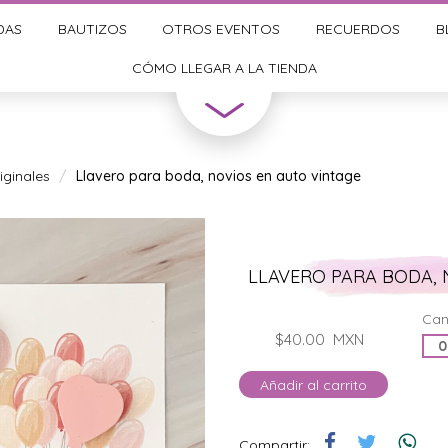
DAS
BAUTIZOS
OTROS EVENTOS
RECUERDOS
B
CÓMO LLEGAR A LA TIENDA
ginales
Llavero para boda, novios en auto vintage
LLAVERO PARA BODA, 
Can
$40.00
MXN
Añadir al carrito
Compartir: