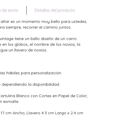
n de envío
Detalles del producto
 altar es un momento muy bello para ustedes,
ara siempre, recorrer el camino juntos.
vintage tiene un bello diseño de un carro
e en los globos, el nombre de los novios, la
ingue un llavero de novios.
ías hábiles para personalización.
o dependiendo la disponibilidad.
 Cartulina Blanco con Cortes en Papel de Color;
n esmalte.
 17 cm Ancho; Llavero 4.3 cm Largo x 2.4 cm