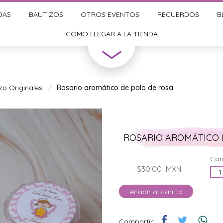
DAS
BAUTIZOS
OTROS EVENTOS
RECUERDOS
B
CÓMO LLEGAR A LA TIENDA
o Originales.
Rosario aromático de palo de rosa
ROSARIO AROMÁTICO 
Can
$30.00
MXN
Añadir al carrito
Compartir: