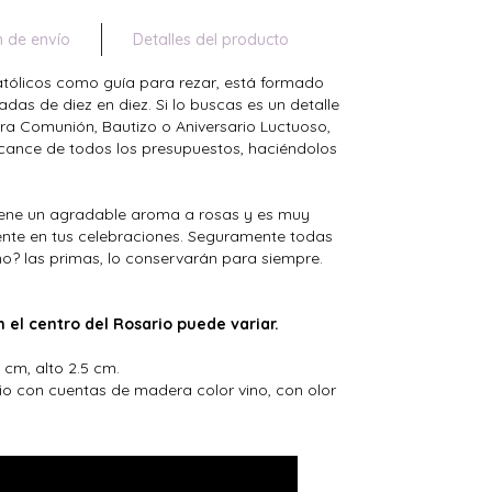
n de envío
Detalles del producto
 católicos como guía para rezar, está formado
das de diez en diez. Si lo buscas es un detalle
era Comunión, Bautizo o Aniversario Luctuoso,
cance de todos los presupuestos, haciéndolos
 tiene un agradable aroma a rosas y es muy
nte en tus celebraciones. Seguramente todas
 no? las primas, lo conservarán para siempre.
 el centro del Rosario puede variar.
 cm, alto 2.5 cm.
rio con cuentas de madera color vino, con olor