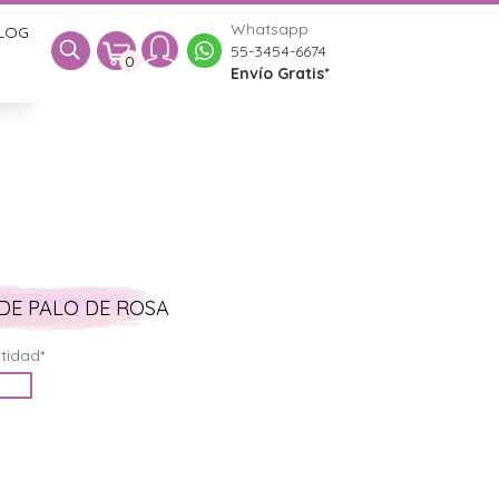
Whatsapp
LOG
0
55-3454-6674
0
Envío Gratis*
DE PALO DE ROSA
tidad*