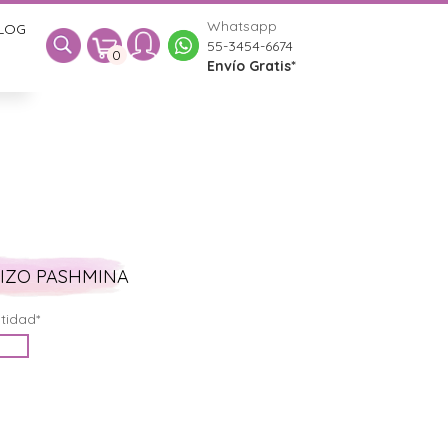
Whatsapp
LOG
0
55-3454-6674
0
Envío Gratis*
IZO PASHMINA
tidad*