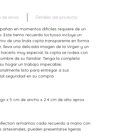
n de envío
Detalles del producto
añan en momentos difíciles requiere de un
o. Este tierno recuerdo luctuoso incluye un
ro de una linda cajita transparente en forma
r, lleva una delicada imagen de la Virgen y un
hacerlo muy especial, la cajita se rodea con
 nombre de su familiar. Tenga la completa
 su hogar un trabajo impecable,
talmente listo para entregar a sus
al seguridad en su compra.
go x 5 cm de ancho x 2.4 cm de alto aprox.
Collection armamos cada recuerdo a mano con
s artesanales, pueden presentarse ligeras