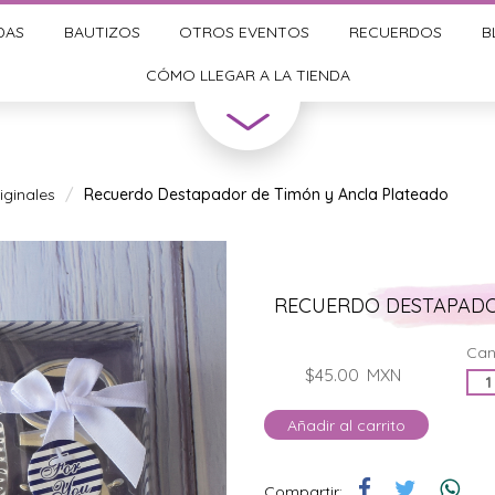
DAS
BAUTIZOS
OTROS EVENTOS
RECUERDOS
B
CÓMO LLEGAR A LA TIENDA
ginales
Recuerdo Destapador de Timón y Ancla Plateado
RECUERDO DESTAPADO
Can
$45.00
MXN
Añadir al carrito
Compartir: