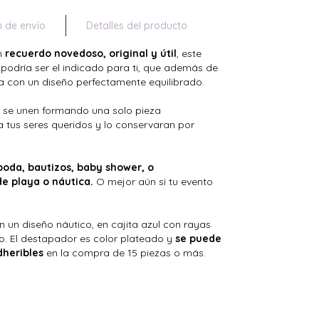
n de envío
Detalles del producto
un
recuerdo novedoso, original y útil
, este
podría ser el indicado para ti, que además de
ta con un diseño perfectamente equilibrado.
r se unen formando una solo pieza
 tus seres queridos y lo conservaran por
boda, bautizos, baby shower, o
e playa o náutica.
O mejor aún si tu evento
un diseño náutico, en cajita azul con rayas
o. El destapador es color plateado y
se puede
dheribles
en la compra de 15 piezas o más.