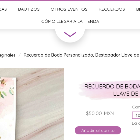
DAS
BAUTIZOS
OTROS EVENTOS
RECUERDOS
B
CÓMO LLEGAR A LA TIENDA
ginales
Recuerdo de Boda Personalizado, Destapador Llave de 
RECUERDO DE BODA
LLAVE DE
Can
$50.00
MXN
La 
Añadir al carrito