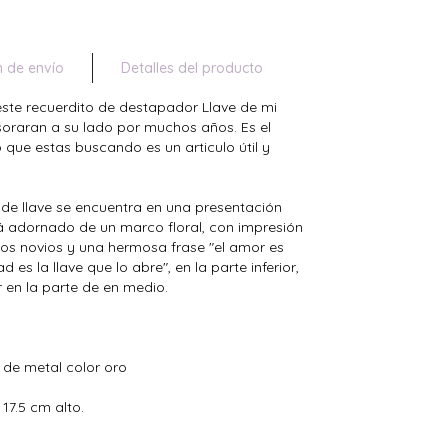
n de envío
Detalles del producto
este recuerdito de destapador Llave de mi
oraran a su lado por muchos años. Es el
 que estas buscando es un articulo útil y
de llave se encuentra en una presentación
 adornado de un marco floral, con impresión
 los novios y una hermosa frase "el amor es
d es la llave que lo abre", en la parte inferior,
en la parte de en medio.
e de metal color oro
17.5 cm alto.