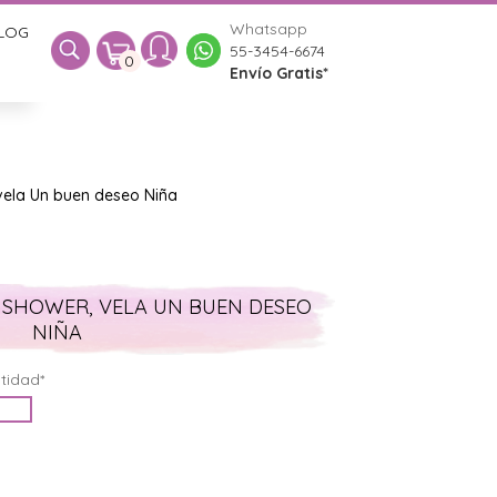
Whatsapp
LOG
0
55-3454-6674
0
Envío Gratis*
vela Un buen deseo Niña
 SHOWER, VELA UN BUEN DESEO
NIÑA
tidad*