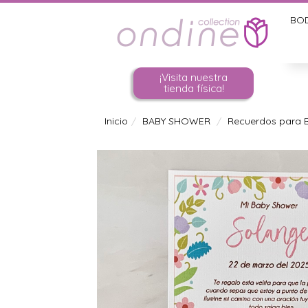
BO
¡Visita nuestra
tienda física!
Inicio
BABY SHOWER
Recuerdos para B