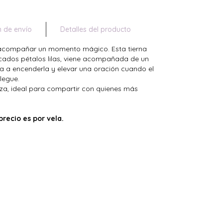
n de envío
Detalles del producto
 acompañar un momento mágico. Esta tierna
licados pétalos lilas, viene acompañada de un
a a encenderla y elevar una oración cuando el
legue.
nza, ideal para compartir con quienes más
recio es por vela.