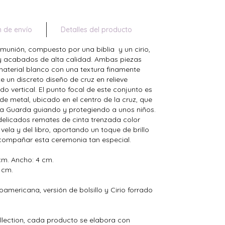
n de envío
Detalles del producto
omunión, compuesto por una biblia y un cirio,
 y acabados de alta calidad. Ambas piezas
material blanco con una textura finamente
e un discreto diseño de cruz en relieve
 vertical. El punto focal de este conjunto es
 metal, ubicado en el centro de la cruz, que
e la Guarda guiando y protegiendo a unos niños.
delicados remates de cinta trenzada color
vela y del libro, aportando un toque de brillo
 acompañar esta ceremonia tan especial.
 cm. Ancho: 4 cm.
9 cm.
noamericana, versión de bolsillo y Cirio forrado
llection, cada producto se elabora con