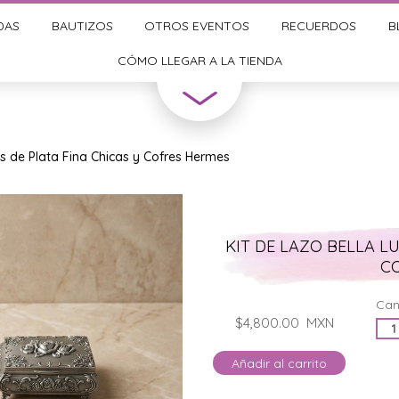
DAS
BAUTIZOS
OTROS EVENTOS
RECUERDOS
B
CÓMO LLEGAR A LA TIENDA
ras de Plata Fina Chicas y Cofres Hermes
KIT DE LAZO BELLA LU
C
Can
$4,800.00
MXN
Añadir al carrito