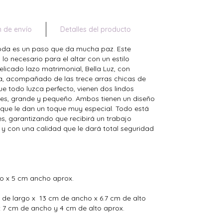
n de envío
Detalles del producto
a boda es un paso que da mucha paz. Este
lo necesario para el altar con un estilo
elicado lazo matrimonial, Bella Luz, con
ana, acompañado de las trece arras chicas de
que todo luzca perfecto, vienen dos lindos
res, grande y pequeño. Ambos tienen un diseño
que le dan un toque muy especial. Todo está
es, garantizando que recibirá un trabajo
 y con una calidad que le dará total seguridad
to x 5 cm ancho aprox.
 de largo x 13 cm de ancho x 6.7 cm de alto
 x 7 cm de ancho y 4 cm de alto aprox.