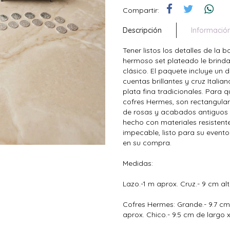
Compartir:
Descripción
Informació
Tener listos los detalles de l
hermoso set plateado le brinda 
clásico. El paquete incluye un d
cuentas brillantes y cruz Itali
plata fina tradicionales. Para 
cofres Hermes, son rectangula
de rosas y acabados antiguos 
hecho con materiales resistent
impecable, listo para su evento
en su compra.
Medidas:
Lazo.-1 m aprox. Cruz.- 9 cm al
Cofres Hermes: Grande.- 9.7 cm
aprox. Chico.- 9.5 cm de largo