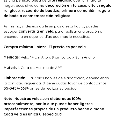
Es una perfecta pieza de
arte religioso
que iluminara tu
hogar, pues sirve como
decoración en tu casa, altar, regalo
religioso, recuerdo de bautizo, primera comunión, regalo
de boda o conmemoración religiosa.
Asimismo, si deseas darle un plus a esta figura, puedes
escoger
convertirla en vela
, para realizar una oración o
encenderla en aquellos días que más lo necesites.
Compra mínima 1 pieza. El precio es por vela.
Medidas:
Vela: 14 cm Alto x 9 cm Largo x 8cm Ancho.
Material:
Cera de Malasia de APF
Elaboración:
5 a 7 días hábiles de elaboración, dependiendo
la cantidad requerida. Si tiene dudas favor de contactarnos
55-3454-6674
antes de realizar su pedido.
Nota: Nuestras velas son elaboradas 100%
artesanalmente, por lo que puede haber ligeras
imperfecciones propias de un producto hecho a mano.
Cada vela es única y especial.♡