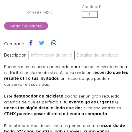
Cantidad*
$45.00
MXN
Añadir al carrito
Compartir:
Descripción
Información de envío
Detalles del producto
Encontrar un recuerdo adecuado para cualquier evento nunca
es fácil, especialmente si estás buscando un
recuerdo que les
resulte útil a tus invitados
, un recuerdo que puedan
conservar en sus vidas.
Este
destapador de bicicleta
podría ser un gran recuerdo,
además de que es perfecto si tu
evento ya es urgente y
necesitas algún detalle lindo que dar.
Si te encuentras en
CDMX puedes pasar directo a tienda a comprarlo.
Este abrebotellas de bicicleta es perfecto como
recuerdo de
boda, XV años, bautizo, baby shower, cumpleaños,