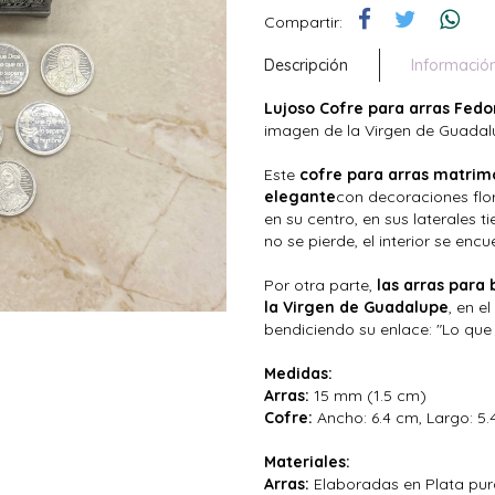
Compartir:
Descripción
Informació
Lujoso Cofre para arras Fedo
imagen de la Virgen de Guadal
Este
cofre para arras matrim
elegante
con decoraciones flo
en su centro, en sus laterales t
no se pierde, el interior se enc
Por otra parte,
las arras para
la Virgen de Guadalupe
, en e
bendiciendo su enlace: "Lo que
Medidas:
Arras:
15 mm (1.5 cm)
Cofre:
Ancho: 6.4 cm, Largo: 5.4
Materiales:
Arras:
Elaboradas en Plata pur