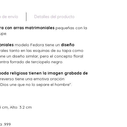
n de envío
Detalles del producto
ra con arras matrimoniales
pequeñas con la
upe.
oniales
modelo Fedora tiene un
diseño
rales tanto en las esquinas de su tapa como
iene un diseño similar, pero el concepto floral
uentra forrado de terciopelo negro.
 boda religiosa tienen la imagen grabada de
l reverso tiene una emotiva oración
 Dios une que no lo separe el hombre".
 cm, Alto: 3.2 cm
a .999