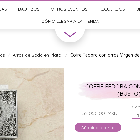
DAS
BAUTIZOS
OTROS EVENTOS
RECUERDOS
B
CÓMO LLEGAR A LA TIENDA
ios
Arras de Boda en Plata.
Cofre Fedora con arras Virgen d
COFRE FEDORA CON
(BUSTO)
Can
$2,050.00
MXN
Añadir al carrito