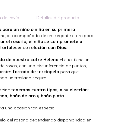
n de envío
Detalles del producto
o para un niño o niña en su primera
 mejor acompañado de un elegante cofre para
zar el rosario, el niño se compromete a
a fortalecer su relación con Dios.
do de nuestro cofre Helena
el cual tiene un
de rosas, con una circunferencia de puntos,
cuentra
forrado de terciopelo
para que
enga un traslado seguro.
e zinc
tenemos cuatro tipos, a su elección:
liana, baño de oro y baño plata.
a una ocasión tan especial.
lo del rosario dependiendo disponibilidad en