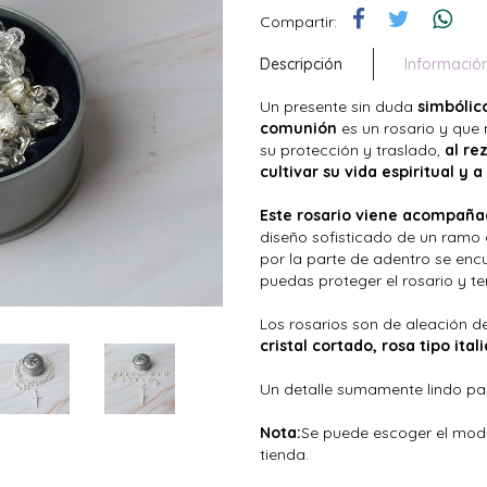
Compartir:
Descripción
Informació
Un presente sin duda
simbólic
comunión
es un rosario y que
su protección y traslado,
al re
cultivar su vida espiritual y 
Este rosario viene acompaña
diseño sofisticado de un ramo 
por la parte de adentro se en
puedas proteger el rosario y t
Los rosarios son de aleación d
cristal cortado, rosa tipo ita
Un detalle sumamente lindo par
Nota:
Se puede escoger el mode
tienda.