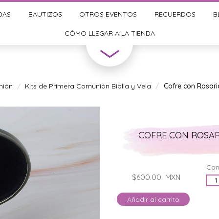
DAS
BAUTIZOS
OTROS EVENTOS
RECUERDOS
B
CÓMO LLEGAR A LA TIENDA
nión
Kits de Primera Comunión Biblia y Vela
Cofre con Rosar
COFRE CON ROSAR
Can
$600.00
MXN
Añadir al carrito