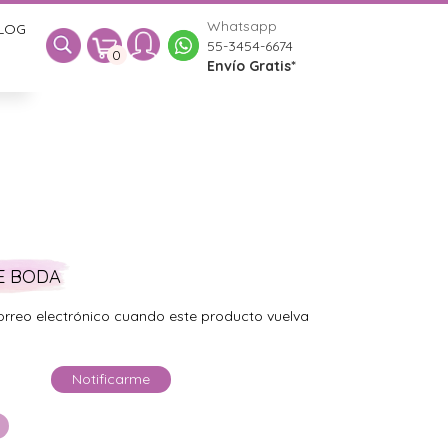
Whatsapp
LOG
0
55-3454-6674
0
Envío Gratis*
E BODA
orreo electrónico cuando este producto vuelva
Notificarme