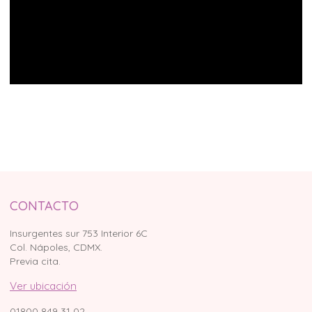
CONTACTO
Insurgentes sur 753 Interior 6C
Col. Nápoles, CDMX.
Previa cita.
Ver ubicación
01800 849 31 02