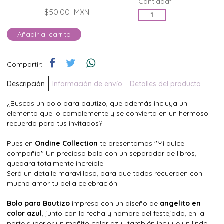
Cantidad*
$50.00
MXN
Añadir al carrito
Compartir:
Descripción
Información de envío
Detalles del producto
¿Buscas un bolo para bautizo, que además incluya un
elemento que lo complemente y se convierta en un hermoso
recuerdo para tus invitados?
Pues en
Ondine Collection
te presentamos ''Mi dulce
compañía'' Un precioso bolo con un separador de libros,
quedara totalmente increíble.
Será un detalle maravilloso, para que todos recuerden con
mucho amor tu bella celebración.
Bolo para Bautizo
impreso con un diseño de
angelito en
color azul
, junto con la fecha y nombre del festejado, en la
parte superior un moñito color azul, también incluye un lindo