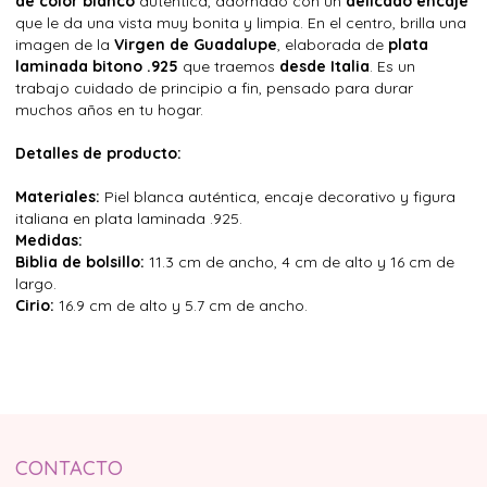
de color blanco
auténtica, adornado con un
delicado encaje
que le da una vista muy bonita y limpia. En el centro, brilla una
imagen de la
Virgen de Guadalupe
, elaborada de
plata
laminada bitono .925
que traemos
desde Italia
. Es un
trabajo cuidado de principio a fin, pensado para durar
muchos años en tu hogar.
Detalles de producto:
Materiales:
Piel blanca auténtica, encaje decorativo y figura
italiana en plata laminada .925.
Medidas:
Biblia de bolsillo:
11.3 cm de ancho, 4 cm de alto y 16 cm de
largo.
Cirio:
16.9 cm de alto y 5.7 cm de ancho.
CONTACTO