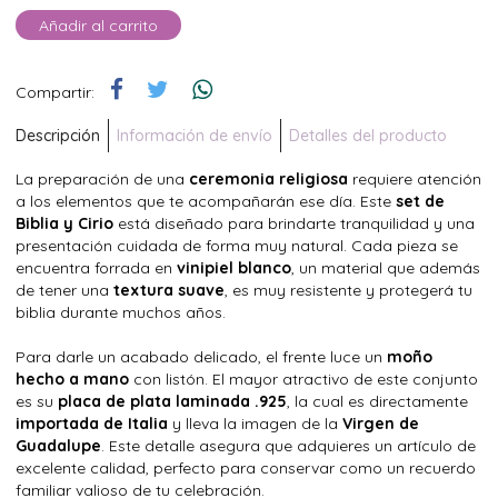
Añadir al carrito
Compartir:
Descripción
Información de envío
Detalles del producto
La preparación de una
ceremonia religiosa
requiere atención
a los elementos que te acompañarán ese día. Este
set de
Biblia y Cirio
está diseñado para brindarte tranquilidad y una
presentación cuidada de forma muy natural. Cada pieza se
encuentra forrada en
vinipiel blanco
, un material que además
de tener una
textura suave
, es muy resistente y protegerá tu
biblia durante muchos años.
Para darle un acabado delicado, el frente luce un
moño
hecho a mano
con listón. El mayor atractivo de este conjunto
es su
placa de plata laminada .925
, la cual es directamente
importada de Italia
y lleva la imagen de la
Virgen de
Guadalupe
. Este detalle asegura que adquieres un artículo de
excelente calidad, perfecto para conservar como un recuerdo
familiar valioso de tu celebración.