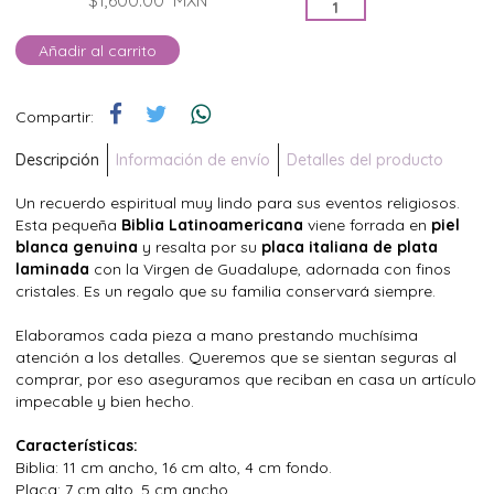
$1,600.00
MXN
Añadir al carrito
Compartir:
Descripción
Información de envío
Detalles del producto
Un recuerdo espiritual muy lindo para sus eventos religiosos.
Esta pequeña
Biblia Latinoamericana
viene forrada en
piel
blanca genuina
y resalta por su
placa italiana de plata
laminada
con la Virgen de Guadalupe, adornada con finos
cristales. Es un regalo que su familia conservará siempre.
Elaboramos cada pieza a mano prestando muchísima
atención a los detalles. Queremos que se sientan seguras al
comprar, por eso aseguramos que reciban en casa un artículo
impecable y bien hecho.
Características:
Biblia: 11 cm ancho, 16 cm alto, 4 cm fondo.
Placa: 7 cm alto, 5 cm ancho.