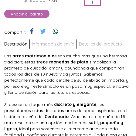
$1,800.00
MXN
Añadir al carrito
Compartir:
Descripción
Información de envío
Detalles del producto
Las
arras matrimoniales
son mucho más que una hermosa
tradición; estas
trece monedas de plata
simbolizan la
promesa de cuidado, amor y abundancia que compartirán
todos los días de su nueva vida juntos. Sabemos
perfectamente que cada detalle de su celebración importa, y
por eso elegir este símbolo es un paso muy especial, emotivo
y lleno de ilusión para las futuras esposas.
Si desean un toque más
discreto y elegante
, les
presentamos estas delicadas arras de boda inspiradas en el
histórico diseño del
Centenario
. Gracias a su tamaño de
15
mm
, resultan ser una opción mucho más
sutil, pequeña y
ligera
, ideal para sostenerse e intercambiarse con toda
facilidad y confianza durante la ceremonia. Cada pieza está