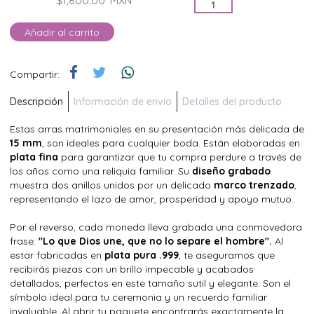
$1,800.00
MXN
Añadir al carrito
Compartir:
Descripción
Información de envío
Detalles del producto
Estas arras matrimoniales en su presentación más delicada de
15 mm
, son ideales para cualquier boda. Están elaboradas en
plata fina
para garantizar que tu compra perdure a través de
los años como una reliquia familiar. Su
diseño grabado
muestra dos anillos unidos por un delicado
marco trenzado
,
representando el lazo de amor, prosperidad y apoyo mutuo.
Por el reverso, cada moneda lleva grabada una conmovedora
frase:
"Lo que Dios une, que no lo separe el hombre".
Al
estar fabricadas en
plata pura .999
, te aseguramos que
recibirás piezas con un brillo impecable y acabados
detallados, perfectos en este tamaño sutil y elegante. Son el
símbolo ideal para tu ceremonia y un recuerdo familiar
invaluable. Al abrir tu paquete encontrarás exactamente la